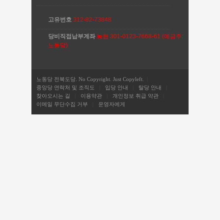
고유번호
312-82-73848
당비직접납부계좌
농협 301-0123-7668-61 (예금주:
노동당)
노동당 전북도당. No Copyright. Just Copyleft.
중앙당 연락처 및 조직도
입당 안내
탈당 안내
찾아오시는 길
이용약관
개인정보 취급 약관
이메일 무단수집 거부
운영자에게