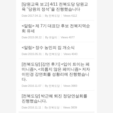
[당원교육 보고] 4/11 전북도당 당원교
육 "당원의 정석"을 진행했습니다
Date
2017.04.11
By
전북도당
Views
4112
<알림> 제 7기 대표단 후보 전북지역순
회 유세
Date
2015.08.22
By
유달리
Views
4077
<알림> 장수 농민의 집 개소식
Date
2015.05.31
By
전북도당
Views
4043
[전북도당] [강연 후기] <입이 트이는 페
미니즘>, <외롭지 않은 페미니즘> 저자
이민경 강연회를 성황리에 진행했습니
다.
Date
2016.11.07
By
전북도당
Views
3983
[전북도당] 박근혜 퇴진 정당연설회를
진행했습니다.
Date
2016.11.11
By
전북도당
Views
3839