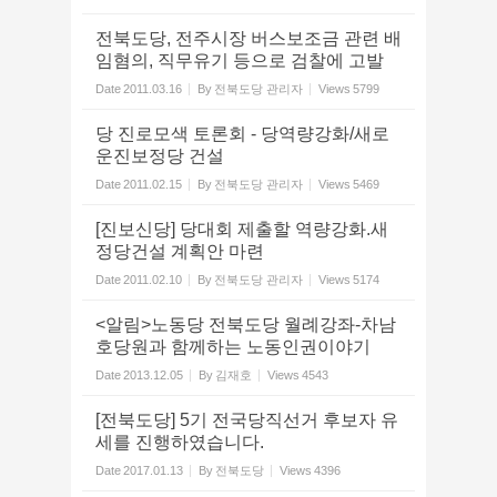
전북도당, 전주시장 버스보조금 관련 배
임혐의, 직무유기 등으로 검찰에 고발
Date
2011.03.16
By
전북도당 관리자
Views
5799
당 진로모색 토론회 - 당역량강화/새로
운진보정당 건설
Date
2011.02.15
By
전북도당 관리자
Views
5469
[진보신당] 당대회 제출할 역량강화.새
정당건설 계획안 마련
Date
2011.02.10
By
전북도당 관리자
Views
5174
<알림>노동당 전북도당 월례강좌-차남
호당원과 함께하는 노동인권이야기
Date
2013.12.05
By
김재호
Views
4543
[전북도당] 5기 전국당직선거 후보자 유
세를 진행하였습니다.
Date
2017.01.13
By
전북도당
Views
4396