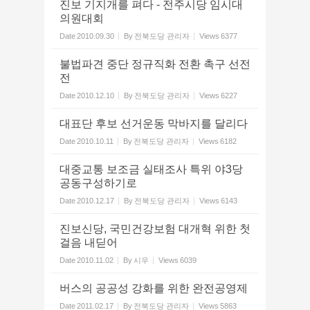
진보 기지개를 펴다 - 전주시당 임시대
의원대회
Date
2010.09.30
By
전북도당 관리자
Views
6377
불법파견 중단 정규직화 전환 촉구 선전
전
Date
2010.12.10
By
전북도당 관리자
Views
6227
대표단 후보 선거운동 막바지를 달리다
Date
2010.10.11
By
전북도당 관리자
Views
6182
대중교통 보조금 실태조사 특위 야3당
공동구성하기로
Date
2010.12.17
By
전북도당 관리자
Views
6143
진보신당, 국민건강보험 대개혁 위한 첫
걸음 내딛어
Date
2010.11.02
By
시우
Views
6039
버스의 공공성 강화를 위한 완전공영제
Date
2011.02.17
By
전북도당 관리자
Views
5863