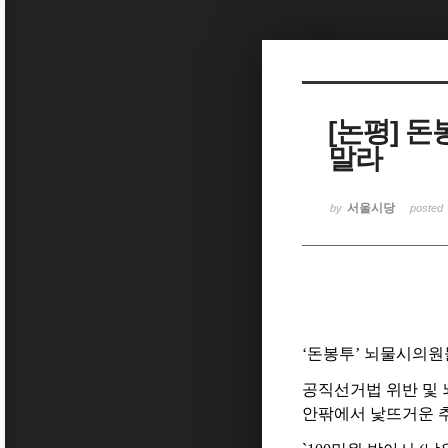
Sketchbook5, 스케치북5
[논평] 
말라
Sketchbook5, 스케치북5
서울시당
by
posted
‘돈봉투’ 뇌물시의원
공직선거법 위반 및 
안팎에서 낯뜨거운 