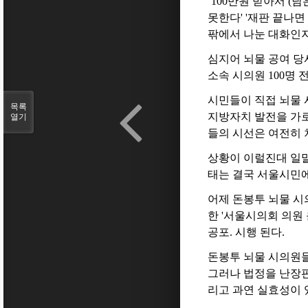
`100만원 받아서 (남
못한다' '재판 끝나면
팎에서 나눈 대화인
심지어 뇌물 공여 당
소속 시의원 100명
시민들이 직접 뇌물 
목록
지방자치 발전을 가
열기
들의 시선은 여전히 
상황이 이럴진대 일말
태는 결국 서울시민에
어제 돈봉투 뇌물 시
한 '서울시의회 의원
공포. 시행 된다.
돈봉투 뇌물 시의원
그러나 법정을 난장판
리고 과연 실효성이 