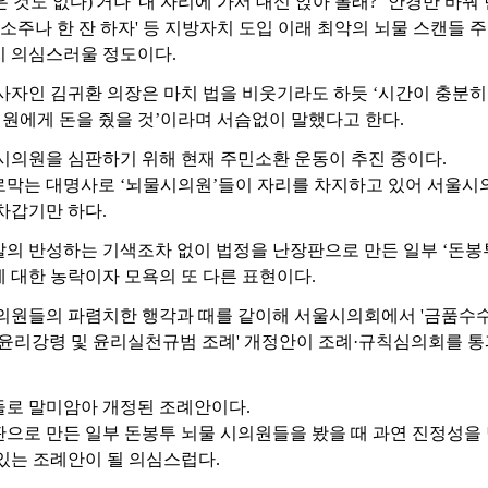
은 것도 없다)'거나 '내 자리에 가서 대신 앉아 볼래?' '안경만 바꿔
 소주나 한 잔 하자' 등 지방자치 도입 이래 최악의 뇌물 스캔들 
지 의심스러울 정도이다.
사자인 김귀환 의장은 마치 법을 비웃기라도 하듯 ‘시간이 충분
 전원에게 돈을 줬을 것’이라며 서슴없이 말했다고 한다.
시의원을 심판하기 위해 현재 주민소환 운동이 추진 중이다.
로막는 대명사로 ‘뇌물시의원’들이 자리를 차지하고 있어 서울시
차갑기만 하다.
의 반성하는 기색조차 없이 법정을 난장판으로 만든 일부 ‘돈봉투
 대한 농락이자 모욕의 또 다른 표현이다.
의원들의 파렴치한 행각과 때를 같이해 서울시의회에서 '금품수수
 윤리강령 및 윤리실천규범 조례' 개정안이 조례·규칙심의회를 통과
들로 말미암아 개정된 조례안이다.
으로 만든 일부 돈봉투 뇌물 시의원들을 봤을 때 과연 진정성을
있는 조례안이 될 의심스럽다.