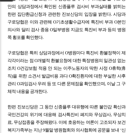
안의 상담과정에서 확인된 신종플루 검사비 부과실태를 밝히는
한편 집단환급신청과 관련한 진보신당의 입장을 밝힌다. 시당과
구로당협은 이와 관련해 O기초생활수급자에 특진비 부과 O본인
의사와 달리 검사 종용 O일부병원 지금도 특진비 부과 등의 병원
쪽 횡포를 확인했다.
구로당협은 특히 상담과정에서 O병원마다 특진비 환불정책이 제
각각이라는 점 O개별적 환불요청에 대한 특정병원의 일관성 없는
조치 O건강보험 적용 안 되는 이주노동자의 딱한 사정 O휴학(휴
직)을 위한 소견서 발급비용 과다 O확진환자에 대한 부실한 사후
관리 O과잉검사 우려 등 또 다른 문제점을 확인했으며, 이날 그 구
체적 내용을 공개한다.
한편 진보신당은 그 동안 신종플루 대유행에 따른 불안감 확산과
국민건강의 위기에 대응해 검사특진비 폐지와 무상검사, 무상치
료, 무상접종을 주장해왔다. 이에 호응하는 여론이 고조되자 보건
복지가족부는 지난 9월말 병원협회와 의사협회에 공문을 보내 ‘신