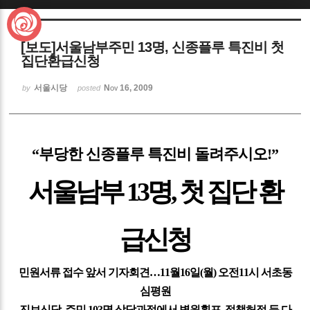
Sketchbook5, 스케치북5
[보도]서울남부주민 13명, 신종플루 특진비 첫
집단환급신청
서울시당
Nov 16, 2009
by
posted
Sketchbook5, 스케치북5
“부당한 신종플루 특진비 돌려주시오!”
서울남부 13명, 첫 집단 환
급신청
민원서류 접수 앞서 기자회견…11월16일(월) 오전11시 서초동
심평원
진보신당, 주민 103명 상담과정에서 병원횡포, 정책허점 등 다