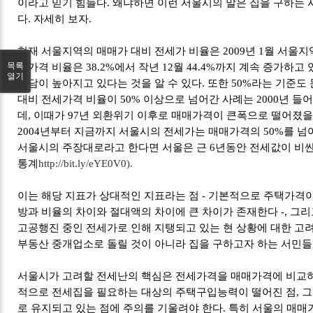
이라고 믿기 힘들다. 왜냐하면 이런 서울시의 말은 집을 구하는
다. 자세히 보자.
현재 서울지역의 매매가 대비 전세가 비율은 2009년 1월 서울
목록
세가격 비율은 38.2%에서 작년 12월 44.4%까지 계속 증가하고
열기
부담이 높아지고 있다는 것을 알 수 있다. 또한 50%라는 기준도
대비 전세가격 비율이 50% 이상으로 넘어간 사례는 2000년 들어
데, 이때가 97년 외환위기 이후로 매매가격이 큰폭으로 떨어졌
2004년부터 지금까지 서울시의 전세가는 매매가격의 50%를 넘
서울시의 주장대로라고 한다면 서울은 근 6년동안 전세값이 비
통계
http://bit.ly/eYE0V0).
이는 해당 지표가 상대적인 지표라는 점 - 기본적으로 주택가격이
방과 비율의 차이와 절대액의 차이에 큰 차이가 존재한다 -, 그
고공행진 중인 전세가로 인해 지탱되고 있는 현 상황에 대한 고
부동산 중개업소로 돌릴 것이 아니라 집을 구하고자 하는 서민들
서울시가 고려할 전세난의 핵심은 전세가격을 매매가격에 비교하
적으로 전세집을 필요하는 대상의 주택구입능력이 떨어진 점, 
로 유지되고 있는 점에 주의를 기울려야 한다. 특히 서울의 매