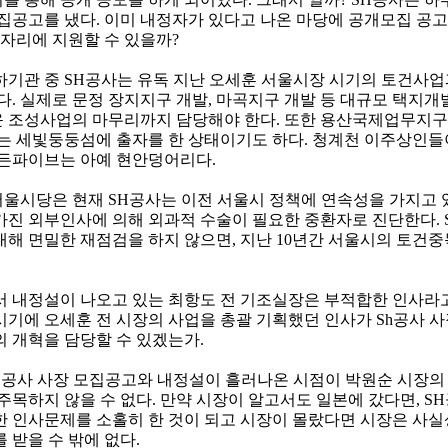
모집공고를 냈다. 이미 내정자가 있다고 나온 마당에 공개모집 공
 자리에 지원할 수 있을까?
하기관 중 SH공사는 유독 지난 오세훈 서울시장 시기의 토건사업
다. 실제로 문정 장지지구 개발, 마곡지구 개발 등 대규모 택지
 조성사업의 마무리까지 담당해야 한다. 또한 용산국제업무지구
있는 세빛둥둥섬에 출자를 한 상태이기도 하다. 청계천 이주상인들
가든파이브는 아예 현안덩어리다.
울시당은 현재 SH공사는 이전 서울시 정책에 연속성을 가지고
가진 외부인사에 의해 외과적 수술이 필요한 중환자로 진단한다. 
대해 면밀한 재점검을 하지 않으면, 지난 10년간 서울시의 토건
서 내정설이 나오고 있는 최항도 전 기조실장은 부적합한 인사라고
시기에 오세훈 전 시장의 사업을 총괄 기획했던 인사가 Sh공사 사
의 개혁을 담당할 수 있겠는가.
SH공사 사장 모집공고와 내정설이 흘러나온 시점이 박원순 시장의
주목하지 않을 수 없다. 만약 시장이 알고서도 일본에 갔다면, S
 인사문제를 소홀히 한 것이 되고 시장이 몰랐다면 시장은 사실상
 받을 수 밖에 없다.