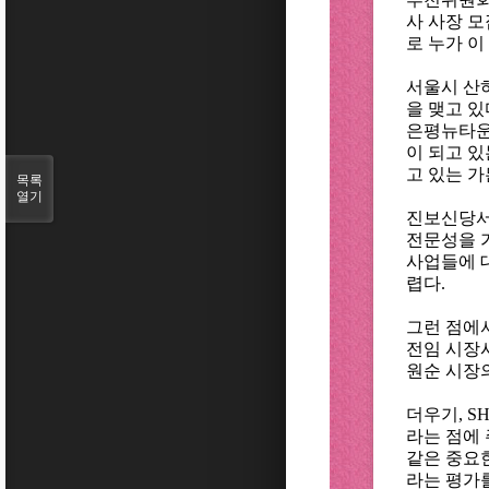
사 사장 
로 누가 이
서울시 산
을 맺고 있
은평뉴타운
이 되고 
고 있는 
목록
열기
진보신당서
전문성을 
사업들에 
렵다.
그런 점에
전임 시장
원순 시장
더우기, 
라는 점에 
같은 중요한
라는 평가를