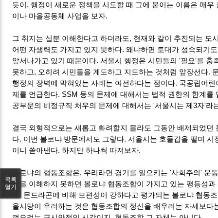
듯이, 행정이 새로운 정책을 시도할 때 그에 붙이는 이름은 매우
이나 마을공동체 사업을 보자.
그 취지는 십분 이해한다고 하더라도, 현재와 같이 추진되는 
어떤 자생력도 가지고 있지 못하다. 왜냐하면 토대가 성숙되기도
앞서나가고 있기 때문이다. 서울시 행정은 시민들의 '필요'를 충
못하고, 오히려 시민들을 계도하고 지도하는 것처럼 앞장선다. 문
행정의 장벽에 막혀있는 사례는 여전하다는 점이다. 국공립어린
제를 언급한다. SSM 등의 문제에 대해서는 법적 권한의 한계를
공부문의 비정규직 처우의 문제에 대해서는 '서울시는 제3자'라
결국 외형적으로는 새롭고 화려할지 몰라도 그동안 배제되었던 
다. 이번 볼로냐 방문에서도 그렇다. 서울시는 호들갑을 떨며 
이니 쏟아낸다. 하지만 하나씩 따져보자.
볼로냐의 협동조합은, 우리라면 경기를 일으키는 '사회주의' 운동
목록
향을 이해하지 못하면 볼로냐 협동조합이 가지고 있는 평등성과
열기
다. 몬드라곤에 비해 보편성이 강하다고 평가되는 볼로냐 협동조
울시당이 우려하는 것은 협동조합의 정신을 배우려는 자세보다는
껴오려는 근시안적인 시각이지, 협동조합 그 자체는 아니다.