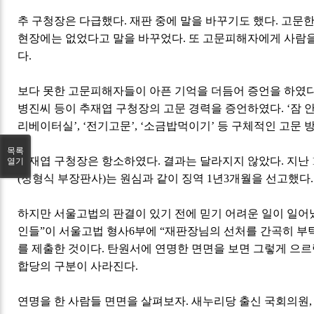
추 구청장은 다급했다. 재판 중에 말을 바꾸기도 했다. 고문한
현장에는 없었다고 말을 바꾸었다. 또 고문피해자에게 사람을
다.
보다 못한 고문피해자들이 아픈 기억을 더듬어 증언을 하였다
병진씨 등이 추재엽 구청장의 고문 경력을 증언하였다. ‘잠 안 재
리베이터실’, ‘전기고문’, ‘소금밥먹이기’ 등 구체적인 고문 
목록
추재엽 구청장은 항소하였다. 결과는 달라지지 않았다. 지난 
열기
(정형식 부장판사)는 원심과 같이 징역 1년3개월을 선고했다
하지만 서울고법의 판결이 있기 전에 믿기 어려운 일이 일어났
인들”이 서울고법 형사6부에 “재판장님의 선처를 간곡히 부
를 제출한 것이다. 탄원서에 연명한 면면을 보면 그렇게 으
합당의 구분이 사라진다.
연명을 한 사람들 면면을 살펴보자. 새누리당 출신 국회의원,