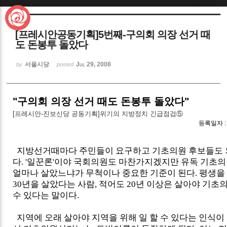
Sketchbook5, 스케치북5
[프레시안공동기획]5번째-구의회 의장 선거 때
도 돈봉투 돌았다
서울시당
Jul 29, 2008
by
posted
Sketchbook5, 스케치북5
"구의회 의장 선거 때도 돈봉투 돌았다"
[프레시안-진보신당 공동기획]위기의 지방정치 긴급점검⑤
등록일자 : 2
지방선거때마다 주민들이 요구하고 기초의원 후보들도 외
다. '일꾼론'이야 국회의원도 마찬가지겠지만 유독 기초의
얼마나 살았느냐가 무척이나 중요한 기준이 된다. 평생을
30년을 살았다는 사람, 적어도 20년 이상은 살아야 기초
수 있다는 말이다.
지역에 오래 살아야 지역을 위해 일 할 수 있다는 인식