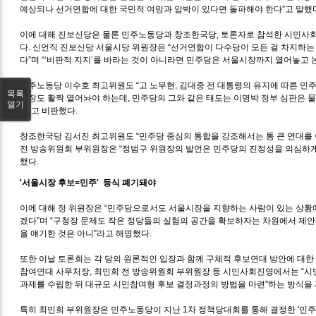
예상되나 선거연합에 대한 국민적 여망과 압박이 있다면 돌파해야 한다”고 말했
이에 대해 진보신당은 물론 민주노동당과 창조한국당, 토론자로 참석한 시민사
다. 신언직 진보신당 서울시당 위원장은 “선거연합이 다수당이 모든 걸 차지하는
다”며 “‘비판적 지지’를 바라는 것이 아니라면 민주당은 서울시장까지 열어놓고 
민주노동당 이수호 최고위원도 “고 노무현, 김대중 전 대통령의 유지에 따른 민주
목록
시장도 활짝 열어놔야 하는데, 민주당의 그와 같은 태도는 이명박 정부 심판은 
열기
다”고 비판했다.
창조한국당 김서진 최고위원도 “민주당 중심의 통합을 강조해서는 통 큰 연대를 
전 방송위원회 부위원장은 “정범구 위원장의 발언은 민주당의 진정성을 의심하게
했다.
'서울시장 후보=민주' 등식 폐기돼야
이에 대해 정 위원장은 “민주당으로서도 서울시장을 지향하는 사람이 있는 상황
겠다”며 “구청장 문제도 작은 정당들의 실험의 공간을 확보하자는 차원에서 제안
을 얘기한 것은 아니”라고 해명했다.
또한 이날 토론회는 각 당의 원론적인 입장과 함께 구체적 후보연대 방안에 대한
참여연대 사무처장, 최민희 전 방송위원회 부위원장 등 시민사회진영에서는 “시
과제를 수립한 뒤 대규모 시민참여형 후보 결정과정의 방법을 마련”하는 방식을
특히 최민희 부위원장은 민주노동당이 지난 1차 정책당대회를 통해 결정한 '민