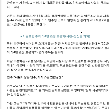
관측되는 가운데, 그는 임기 말 광화문 광장을 열고, 한강르네상스 사업의 완료도 
서고 있다.
여론도 호의적이다. 지난 8월 16일 정치컨설팅 그룹 ‘초아’의 여론조사 결과 
은 44.7%로 압도적이었다. 이어 민주당 소속의 한명숙 전 총리가 28.9%로 2
표가 13.5%로 3위를 기록했다.
▲서울포럼 주최 야4당 초청 토론회(사진=정상근 기자)
특히 민주당이 서거정국 효과가 끝난 후 큰 격차로 2위로 밀려난 상황에서 ‘20
위원회(서울포럼)’가 1일 오후 2시 프레스센터에서 주최한 ‘2010진보개혁 서
거 야4당 초청 토론회’가 열려 주목을 끌었다.
이날 토론회는 2위를 달리는 민주당이 서울시장 후보 단일화를 추진할 경우, 자
뤄내며 이른바 ‘비판적 지지’를 유도할지, 후보 단일화를 위한 다른 방안을 열
이 될 수 있을 것인지가 관심사였다.
민주 "서울시장은 민주, 자치구는 연합공천"
민주당의 답은 “서울시장 후보를 민주당이 포기하는 것은 실현성이 희박”하다는
사견임을 전제했지만 “이를 기득권 문제로 설명할 수 없다”며 “실제 서울지역에
한 입장을 보였다.
다만 그는 “25개 자치구 일부에서 연합공천을 실시해 민주노동당, 창조한국당,
신들의 차별화된 정책들을 실현할 수 있는 기반을 확보케 할 수 있다”며 “민주당