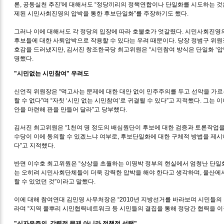
론, 공동실천 추진'에 대해서도 “정당끼리의 정책연합이나 단일화를 시도하는 것은
제된 시민사회진영의 압박을 통한 후보단일화”를 주장하기도 했다.
그러나 이에 대해서도 각 정당의 입장에 따라 호불호가 엇갈렸다. 시민사회진영의
후보들에 대한 사퇴압박으로 작용할 수 있다는 우려 때문이다. 당장 정범구 위원
호감을 드러냈지만, 김서진 창조한국당 최고위원은 “시민참여 방식은 단일화 ‘압박
명했다.
"시민없는 시민참여" 우려도
신언직 위원장은 “먹고사는 문제에 대한 대안 없이 민주주의를 두고 선악을 가
할 수 없다”며 “자칫 ‘시민 없는 시민참여’로 귀결될 수 있다”고 지적했다. 그는
안을 마련해 판을 만들어 달라”고 당부했다.
김서진 최고위원은 “1천여 명 정도의 배심원단이 후보에 대한 검증과 토론작업을
수당이 이에 동의할 수 있겠느냐 여부로, 후보단일화에 대한 구체적 방법을 제시
다”고 지적했다.
반면 이수호 최고위원은 “상상을 초월하는 이명박 정부의 현실에서 엄청난 단일화
는 오히려 시민사회단체들이 더욱 강력한 압박을 해야 한다고 생각하며, 울산에
할 수 있었던 것”이라고 말했다.
이에 대해 참여연대 김민영 사무처장은 “2010년 지방선거를 바라보며 시민들의
라며 “지역 풀뿌리 시민협력네트워크 등 시민들의 결집을 통해 정당간 협력을 이끌
"신자유주의, 강령적 문제 아니라 정책적 선택"