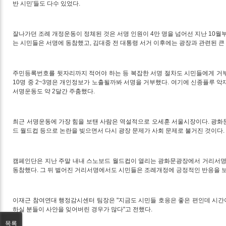
반 시민'들도 다수 있었다.
잘나가던 조례 개정운동이 정체된 것은 서명 인원이 4만 명을 넘어선 지난 10월부
는 시민들은 서명에 동참했고, 김대중 전 대통령 서거 이후에는 광장과 관련된 큰
주민등록번호를 뒷자리까지 적어야 하는 등 복잡한 서명 절차도 시민들에게 거부
10명 중 2~3명은 개인정보가 노출될까봐 서명을 거부했다. 여기에 신종플루 악
서명운동도 약 2달간 주춤했다.
최근 서명운동에 가장 힘을 보탠 사람은 역설적으로 오세훈 서울시장이다. 광화
드 월드컵 등으로 논란을 빚으면서 다시 광장 문제가 사회 문제로 불거진 것이다.
캠페인단은 지난 주말 내내 스노보드 월드컵이 열리는 광화문광장에서 거리서명을
동참했다. 그 뒤 벌어진 거리서명에서도 시민들은 조례개정에 긍정적인 반응을 보
이재근 참여연대 행정감시센터 팀장은 "지금도 시민들 호응은 좋은 편인데 시간
하실 분들이 사안을 잊어버린 경우가 많다"고 전했다.
목록