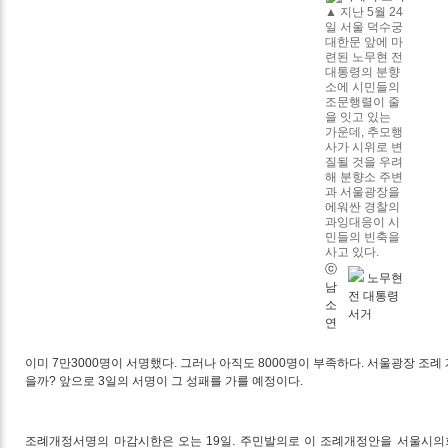
▲
지난 5월 24
일 서울 덕수궁
대한문 앞에 마
련된 노무현 전
대통령의 분향
소에 시민들의
조문행렬이 줄
을 잇고 있는
가운데, 추모행
사가 시위로 변
질될 것을 우려
해 분향소 주변
과 서울광장을
에워싼 경찰의
과잉대응이 시
민들의 빈축을
사고 있다.
ⓒ
노무현
남
전 대통령
소
서거
연
이미 7만3000명이 서명했다. 그러나 아직도 8000명이 부족하다. 서울광장 조
을까? 앞으로 3일의 서명이 그 성패를 가를 예정이다.
조례개정서명의 마감시한은 오는 19일. 주민발의로 이 조례개정안을 서울시