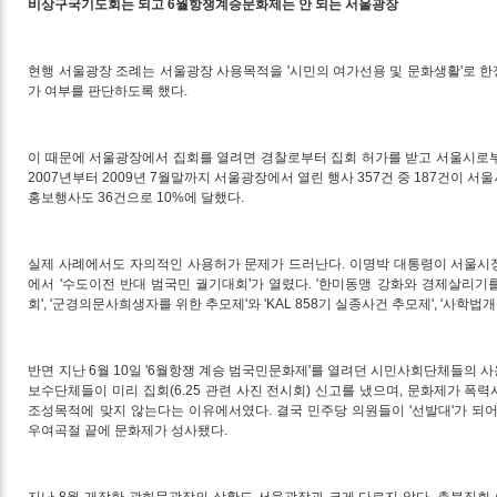
비상구국기도회는 되고 6월항쟁계승문화제는 안 되는 서울광장
현행 서울광장 조례는 서울광장 사용목적을 '시민의 여가선용 및 문화생활'로 
가 여부를 판단하도록 했다.
이 때문에 서울광장에서 집회를 열려면 경찰로부터 집회 허가를 받고 서울시로부
2007년부터 2009년 7월말까지 서울광장에서 열린 행사 357건 중 187건이 
홍보행사도 36건으로 10%에 달했다.
실제 사례에서도 자의적인 사용허가 문제가 드러난다. 이명박 대통령이 서울시장
에서 '수도이전 반대 범국민 궐기대회'가 열렸다. '한미동맹 강화와 경제살리기를
회', '군경의문사희생자를 위한 추모제'와 'KAL 858기 실종사건 추모제', '사학법
반면 지난 6월 10일 '6월항쟁 계승 범국민문화제'를 열려던 시민사회단체들의 
보수단체들이 미리 집회(6.25 관련 사진 전시회) 신고를 냈으며, 문화제가 폭
조성목적에 맞지 않는다는 이유에서였다. 결국 민주당 의원들이 '선발대'가 되
우여곡절 끝에 문화제가 성사됐다.
지난 8월 개장한 광화문광장의 상황도 서울광장과 크게 다르지 않다. 촛불집회