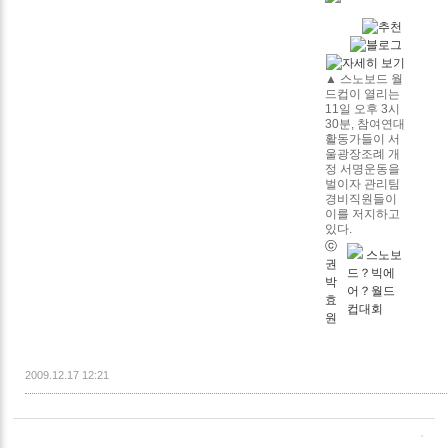
▲
스노보드 월
드컵이 열리는
11일 오후 3시
30분, 참여연대
활동가들이 서
울광장조례 개
정 서명운동을
벌이자 관리팀
경비직원들이
이를 저지하고
있다.
ⓒ
스노보
권
드？빅에
박
어？월드
효
컵대회
원
2009.12.17 12:21