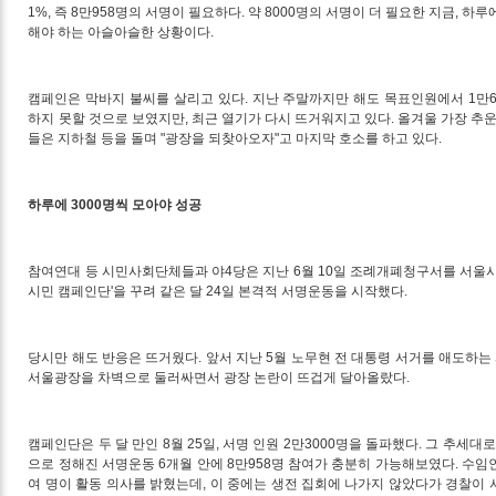
1%, 즉 8만958명의 서명이 필요하다. 약 8000명의 서명이 더 필요한 지금, 하
해야 하는 아슬아슬한 상황이다.
캠페인은 막바지 불씨를 살리고 있다. 지난 주말까지만 해도 목표인원에서 1만
하지 못할 것으로 보였지만, 최근 열기가 다시 뜨거워지고 있다. 올겨울 가장 추운
들은 지하철 등을 돌며 "광장을 되찾아오자"고 마지막 호소를 하고 있다.
하루에 3000명씩 모아야 성공
참여연대 등 시민사회단체들과 야4당은 지난 6월 10일 조례개폐청구서를 서울시
시민 캠페인단'을 꾸려 같은 달 24일 본격적 서명운동을 시작했다.
당시만 해도 반응은 뜨거웠다. 앞서 지난 5월 노무현 전 대통령 서거를 애도하
서울광장을 차벽으로 둘러싸면서 광장 논란이 뜨겁게 달아올랐다.
캠페인단은 두 달 만인 8월 25일, 서명 인원 2만3000명을 돌파했다. 그 추
으로 정해진 서명운동 6개월 안에 8만958명 참여가 충분히 가능해보였다. 수임인
여 명이 활동 의사를 밝혔는데, 이 중에는 생전 집회에 나가지 않았다가 경찰이 