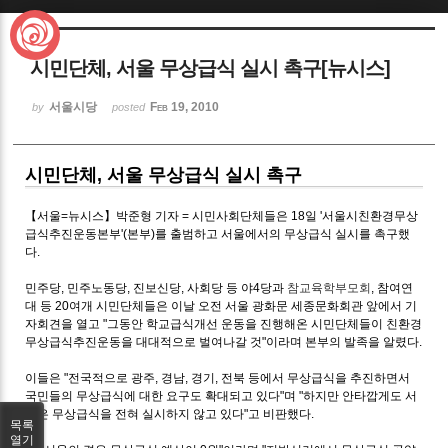
Sketchbook5, 스케치북5
시민단체, 서울 무상급식 실시 촉구[뉴시스]
서울시당
Feb 19, 2010
by
posted
시민단체, 서울 무상급식 실시 촉구
Sketchbook5, 스케치북5
【서울=뉴시스】박준형 기자 = 시민사회단체들은 18일 '서울시친환경무상
급식추진운동본부'(본부)를 출범하고 서울에서의 무상급식 실시를 촉구했
다.
민주당, 민주노동당, 진보신당, 사회당 등 야4당과
참교육학부모회
, 참여연
대 등 20여개 시민단체들은 이날 오전 서울 광화문 세종문화회관 앞에서 기
자회견을 열고 "그동안 학교급식개선 운동을 진행해온 시민단체들이 친환경
무상급식추진운동을 대대적으로 벌여나갈 것"이라며 본부의 발족을 알렸다.
이들은 "전국적으로 광주, 경남, 경기, 전북 등에서 무상급식을 추진하면서
국민들의 무상급식에 대한 요구도 확대되고 있다"며 "하지만 안타깝게도 서
울은 무상급식을 전혀 실시하지 않고 있다"고 비판했다.
목록
열기