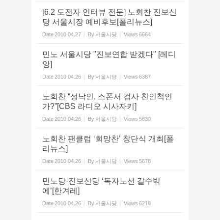
[6.2 도전자 인터뷰 전문] 노회찬 진보신
당 서울시장 예비후보[폴리뉴스]
Date
2010.04.27
By
서울시당
Views
6664
민노 서울시당 "진보연합 받겠다" [레디
앙]
Date
2010.04.26
By
서울시당
Views
6387
노회찬 “성낙인, 스폰서 검사 친인척인
가?”[CBS 라디오 시사자키]
Date
2010.04.26
By
서울시당
Views
5830
노회찬 팬클럽 ‘희망찬’ 창단식 개최[폴
리뉴스]
Date
2010.04.26
By
서울시당
Views
5678
민노당·진보신당 ‘독자노선 갈수밖
에’[한겨레]
Date
2010.04.26
By
서울시당
Views
6218