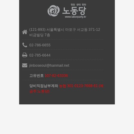
(121-893) 서울특별시 마포구 서교동 371-12
비금빌딩 7층
02-786-6655
02-785-6644
jinboseoul@hanmail.net
고유번호
107-82-63336
당비직접납부계좌
농협 301-0123-7668-61 (예
금주:노동당)
노동당 서울시당. No Copyright. Just Copyleft.
중앙당 연락처 및 조직도
입당 안내
탈당 안내
찾아오시는 길
이용약관
개인정보 취급 약관
이메일 무단수집 거부
운영자에게