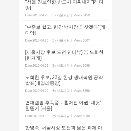
"서울 진보연합 반드시 이뤄내자"[레디
앙]
Date
2010.04.23
By
서울시당
Views
6159
“수중보 헐고, 한강 백사장 되찾겠다”[레
디앙]
Date
2010.04.23
By
서울시당
Views
5807
[서울시장 후보 도전 인터뷰] ① 노회찬
[한겨레]
Date
2010.04.23
By
서울시당
Views
6098
노회찬 후보, 22일 한강 생태복원 공약
발표[데일리중앙]
Date
2010.04.22
By
서울시당
Views
5856
연대결렬 후폭풍…흩어진 야권 ‘네탓’
헐뜯기 [서울]
Date
2010.04.22
By
서울시당
Views
5989
한명숙, 서울시장 도전과 남은 과제[아