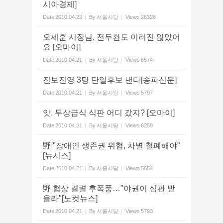
시아경제]
Date
2010.04.22
By
서울시당
Views
26328
오세훈 시장님, 전두환도 이러진 않았어
요 [오마이]
Date
2010.04.21
By
서울시당
Views
6574
진보진영 3당 단일후보 낸다[송파신문]
Date
2010.04.21
By
서울시당
Views
5797
앗, 무상급식 식판 어디 갔지? [오마이]
Date
2010.04.21
By
서울시당
Views
6259
野 "장애인 생존권 위협, 차별 철폐해야"
[뉴시스]
Date
2010.04.21
By
서울시당
Views
5654
野 협상 결렬 후폭풍…"야권이 심판 받
을라"[노컷뉴스]
Date
2010.04.21
By
서울시당
Views
5793